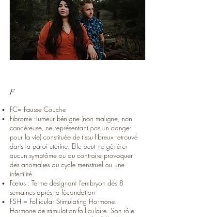
F
FC= Fausse Couche
Fibrome :Tumeur bénigne (non maligne, non
cancéreuse, ne représentant pas un danger
pour la vie) constituée de tissu fibreux retrouvé
dans la paroi utérine. Elle peut ne générer
aucun symptôme ou au contraire provoquer
des anomalies du cycle menstruel ou une
infertilité.
Fœtus : Terme désignant l’embryon dès 8
semaines après la fécondation
FSH = Follicular Stimulating Hormone.
Hormone de stimulation folliculaire. Son rôle