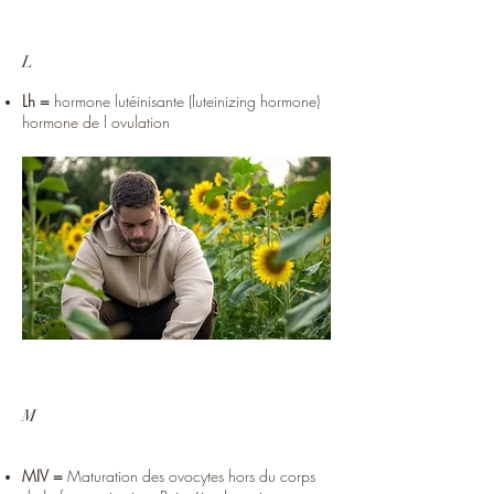
L
Lh =
hormone lutéinisante (luteinizing hormone)
hormone de l ovulation
M
MIV =
Maturation des ovocytes hors du corps