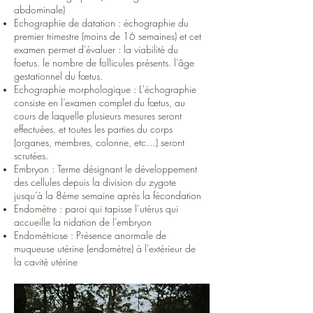
abdominale)
Echographie de datation : échographie du
premier trimestre (moins de 16 semaines) et cet
examen permet d'évaluer : la viabilité du
foetus. le nombre de follicules présents. l'âge
gestationnel du fœtus.
Echographie morphologique : L'échographie
consiste en l’examen complet du fœtus, au
cours de laquelle plusieurs mesures seront
effectuées, et toutes les parties du corps
(organes, membres, colonne, etc…) seront
scrutées.
Embryon : Terme désignant le développement
des cellules depuis la division du zygote
jusqu’à la 8ème semaine après la fécondation
Endomètre : paroi qui tapisse l’utérus qui
accueille la nidation de l’embryon
Endométriose : Présence anormale de
muqueuse utérine (endomètre) à l'extérieur de
la cavité utérine