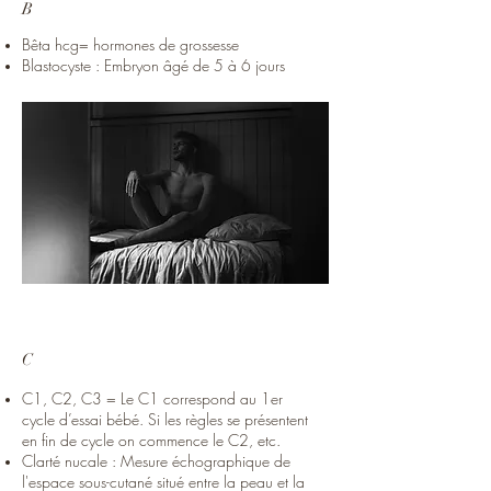
B
Bêta hcg= hormones de grossesse
Blastocyste : Embryon âgé de 5 à 6 jours
C
C1, C2, C3 = Le C1 correspond au 1er
cycle d’essai bébé. Si les règles se présentent
en fin de cycle on commence le C2, etc.
Clarté nucale : Mesure échographique de
l'espace sous-cutané situé entre la peau et la