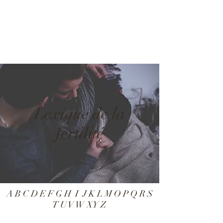
Lexique de la
fertilité
A
B
C
D
E
F
G
H
I
J
K
L
M
O
P
Q R
S
T
U
V
W X
Y
Z