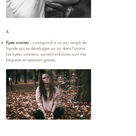
K
Kyste ovarien :
correspond à un sac rempli de
liquide qui se développe sur ou dans l'ovaire.
Les kystes ovariens, souvent indolores sont très
fréquents et rarement graves.