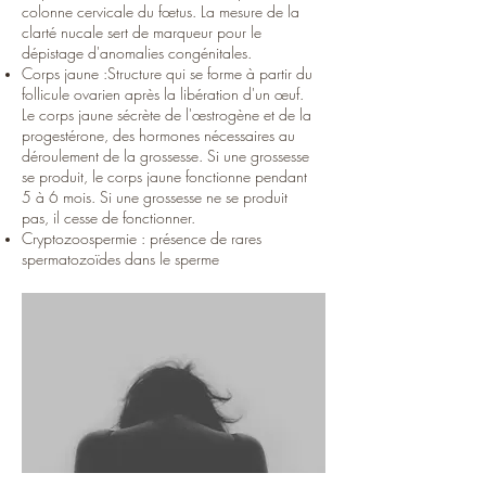
colonne cervicale du fœtus. La mesure de la
clarté nucale sert de marqueur pour le
dépistage d'anomalies congénitales.
Corps jaune :Structure qui se forme à partir du
follicule ovarien après la libération d'un œuf.
Le corps jaune sécrète de l'œstrogène et de la
progestérone, des hormones nécessaires au
déroulement de la grossesse. Si une grossesse
se produit, le corps jaune fonctionne pendant
5 à 6 mois. Si une grossesse ne se produit
pas, il cesse de fonctionner.
Cryptozoospermie : présence de rares
spermatozoïdes dans le sperme