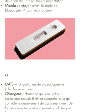
de la femme, in vitro. Puis réimplantation
Morula :
Embryon avant le stade de
blastocyste (J4 post fécondation)
O
OATS =
OligoAsthenoTeratozooSpermie
(infertilité masculine)
Œstrogène :
Hormone qui stimule les
caractères sexuels féminins secondaires et qui
contrôle le déroulement du cycle menstruel. De
faibles quantités sont également produites par