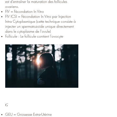
est d’entraîner la maturation des follicules
ovariens.
FIV = Fécondation In Vitro
FIV ICSI = Fécondation In Vitro par Injection
Intra Cytoplasmique (cette technique consiste à
injecter un spermatozoïde unique directement
dans le cytoplasme de l'ovule)
Follicule : Le follicule contient l’ovocyte
G
GEU = Grossesse Extra-Utérine