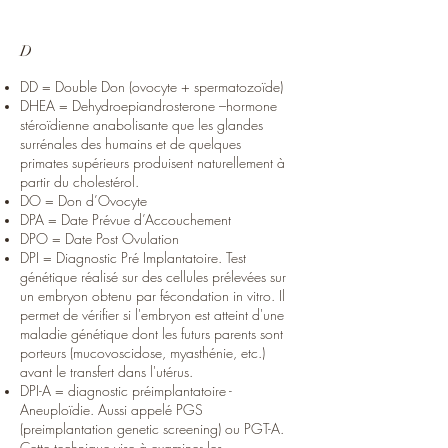
D
DD = Double Don (ovocyte + spermatozoïde)
DHEA = Dehydroepiandrosterone –hormone
stéroïdienne anabolisante que les glandes
surrénales des humains et de quelques
primates supérieurs produisent naturellement à
partir du cholestérol.
DO = Don d’Ovocyte
DPA = Date Prévue d’Accouchement
DPO = Date Post Ovulation
DPI = Diagnostic Pré Implantatoire. Test
génétique réalisé sur des cellules prélevées sur
un embryon obtenu par fécondation in vitro. Il
permet de vérifier si l'embryon est atteint d'une
maladie génétique dont les futurs parents sont
porteurs (mucovoscidose, myasthénie, etc.)
avant le transfert dans l'utérus.
DPI-A = diagnostic préimplantatoire -
Aneuploïdie. Aussi appelé PGS
(preimplantation genetic screening) ou PGT-A.
Cette technique vise à examiner les