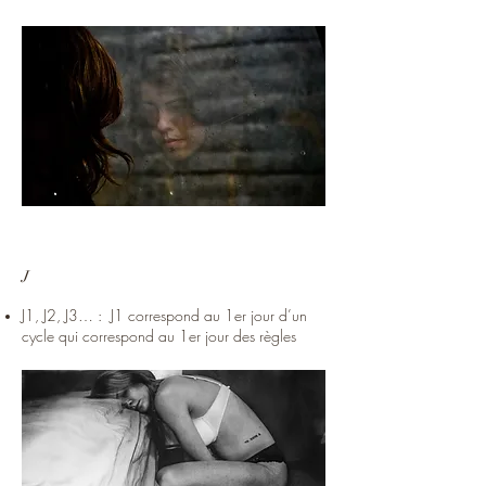
J
J1, J2, J3… : J1 correspond au 1er jour d’un
cycle qui correspond au 1er jour des règles