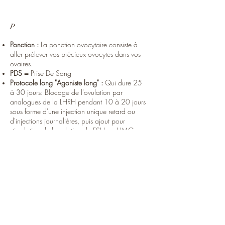
P
Ponction :
La ponction ovocytaire consiste à
aller prélever vos précieux ovocytes dans vos
ovaires.
PDS =
Prise De Sang
Protocole long "Agoniste long" :
Qui dure 25
à 30 jours: Blocage de l'ovulation par
analogues de la LHRH pendant 10 à 20 jours
sous forme d'une injection unique retard ou
d'injections journalières, puis ajout pour
stimulation de l'ovulation de FSH ou HMG
pendant 10 à 12 jours.
Protocole court "antagoniste » :
Qui dure 14
jours: Stimulation par FSH ou HMG et ajout
d'un antagoniste pour blocage de l'ovulation
à jour variable.
PMA =
Procréation Médicalement Assistée
Progestérone :
Hormone produite par le corps
jaune au cours de la 2e moitié du cycle
féminin. Elle épaissit la muqueuse utérine pour