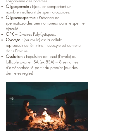
l'organisme des hommes.
Oligospermie :
Éjaculat comportant un
nombre insuffisant de spermatozoïdes.
Oligozoospermie :
Présence de
spermatozoïdes peu nombreux dans le sperme
éjaculé
OPK =
Ovaires PolyKystiques.
Ovocyte :
(ou ovule) est la cellule
reproductrice féminine, l'ovocyte est contenu
dans l'ovaire.
Ovulation :
Expulsion de l'œuf (l'ovule) du
follicule ovarien.SA (ex 8SA) = 8 semaines
d’aménorrhée (à partir du premier jour des
dernières règles)